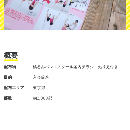
概要
配布物
橘るみバレエスクール案内チラシ ぬりえ付き
目的
入会促進
配布エリア
東京都
部数
約2,000部