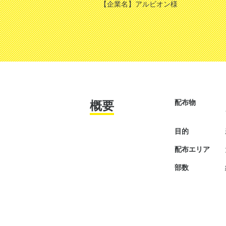
【企業名】アルビオン様
配布物
概要
目的
配布エリア
部数