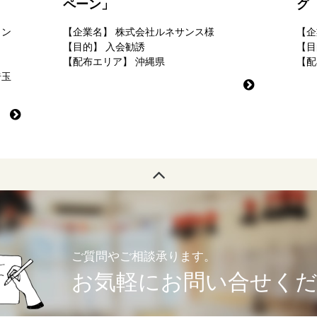
ペーン」
グ
ョン
【企業名】
株式会社ルネサンス様
【企
【目的】
入会勧誘
【目
【配布エリア】
沖縄県
【配
埼玉
ご質問やご相談承ります。
お気軽にお問い合せく